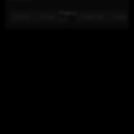
Pagina
Eerste
Vorige
Volgende
Laatste
1
/
1