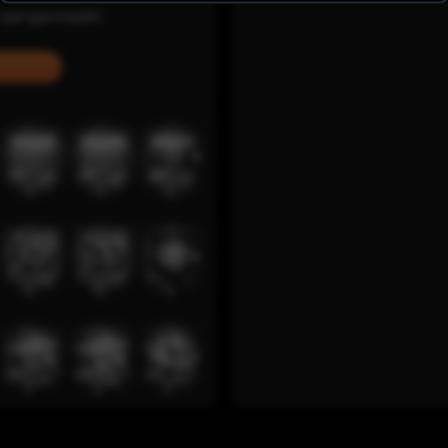
t aangemaakt