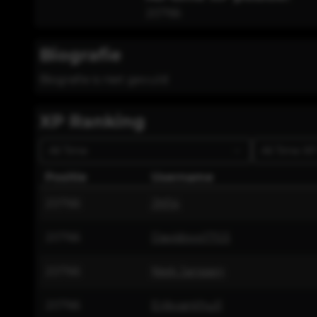
20766
Biografie
Biografie is niet gevuld
XP Ranking
All Time
All Time
XP
Positie
Username
20766
JM14
20766
Davidovo1703
20766
Niek Janssen
20766
Erikvanthull