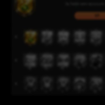
Je hebt een accoun
1
/
1