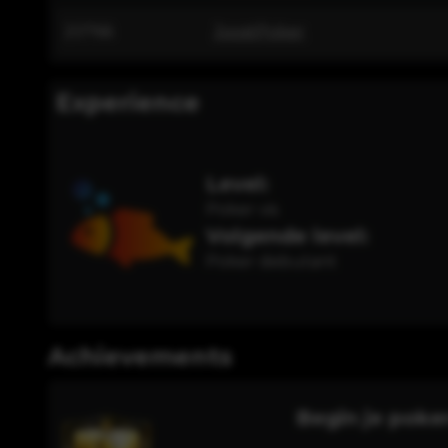
20766
JoostPoker
Experience
Level:
Poker vis
Volgende level:
Poker debutant
Achievements
Begin je poker