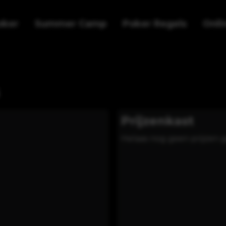
oker
Summer Camp
Poker Regels
Onli
Prijzenkast
Helaas nog geen prijzen