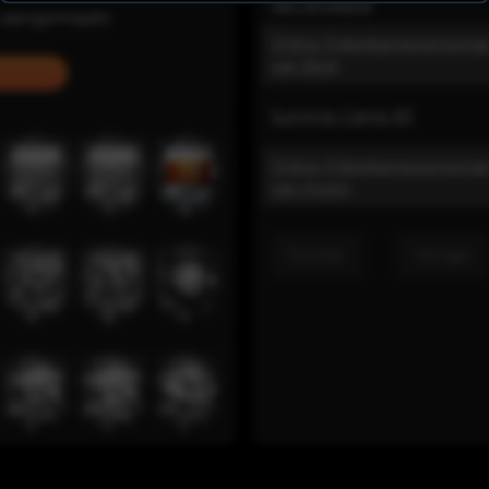
van Ameland
t aangemaakt
Online Pokerkampioenscha
van Best
Summer Camp #3
Online Pokerkampioenscha
van Hoorn
Eerste
Vorige