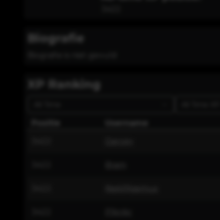
3422
Biografie
Biografie is niet gevuld
XP Ranking
All Time
All Time
XP
Positie
Username
3422
Darcey
3422
Bram
3422
NiekRijsemus
3422
Plknkr