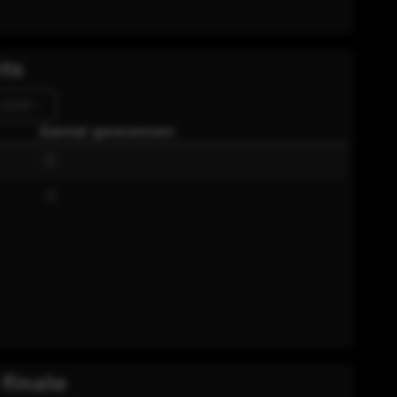
ts
2026
Aantal gewonnen
0
0
finale