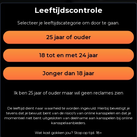
Leeftijdscontrole
157
Selecteer je leeftijdscategorie om door te gaan.
Resultaten
25 jaar of ouder
Toernooi
18 tot en met 24 jaar
Online Pokerkampioenscha
van Oldebroek
Jonger dan 18 jaar
ONKP halve finale Zuidwest
Nederland
Ik ben 25 jaar of ouder maar wil geen reclames zien
Online Pokerkampioenscha
van Aalsmeer
De leeftijd dient naar waarheid te worden ingevuld. Hierbij bevestigt je
tevens dat je bewust bent van de risico's van online kansspelen en dat je
momenteel niet bent uitgesloten van deelname aan kansspelen bij online
Online Pokerkampioenscha
kansspelaanbieders.
van Sint Jansteen
carrière
Wat kost gokken jou? Stop op tijd. 18+