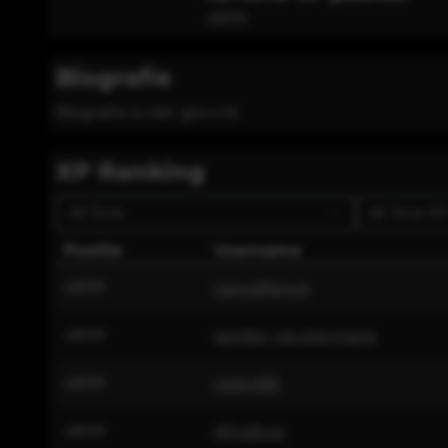
4899
Biografie
Biografie is niet gevuld
XP Ranking
All Time
All Time
XP
Positie
Username
4899
Lexusflexus
4899
sander neukermans
4899
niekv88
4899
AfroBros