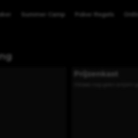
oker
Summer Camp
Poker Regels
Onli
ang
Prijzenkast
Helaas nog geen prijzen