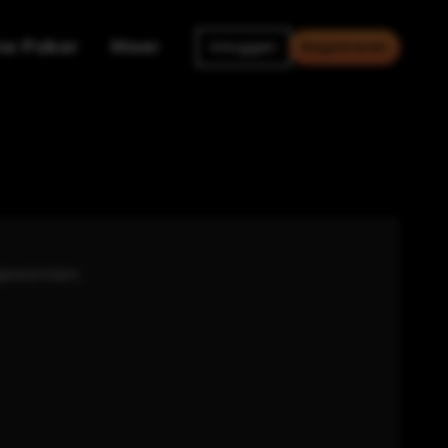
ne Poker
Meer
Inloggen
Registreren
 gewonnen.