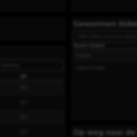
Gewonnen ticke
ONK Poker Summer Camp 
Soort ticket
Finale
 Ranking
Halve finale
XP
157
157
157
Op weg naar de 
157