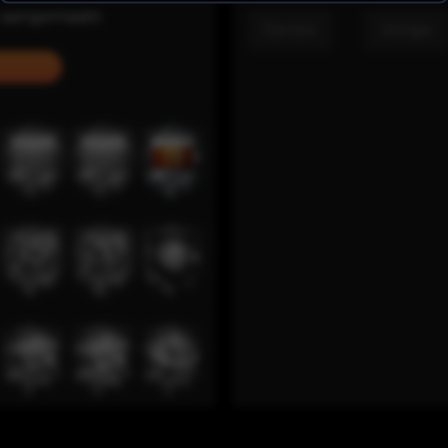
t aangemaakt
Eerste
Vorige