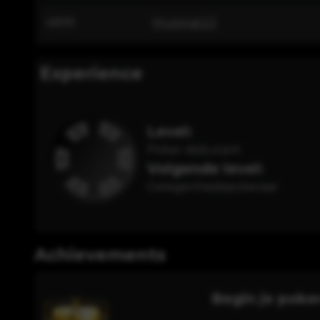
4899
Muismat23
Experience
Level:
Poker debutant
Volgende level:
Gelegenheidspokeraar
Achievements
Begin je poker