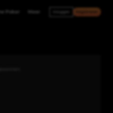
ne Poker
Meer
Inloggen
Registreren
 gewonnen.