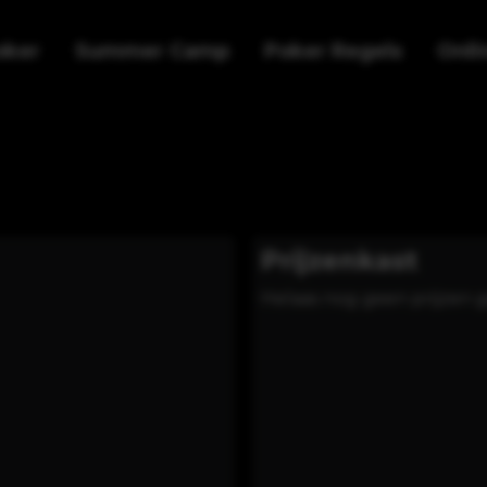
oker
Summer Camp
Poker Regels
Onli
Prijzenkast
Helaas nog geen prijzen