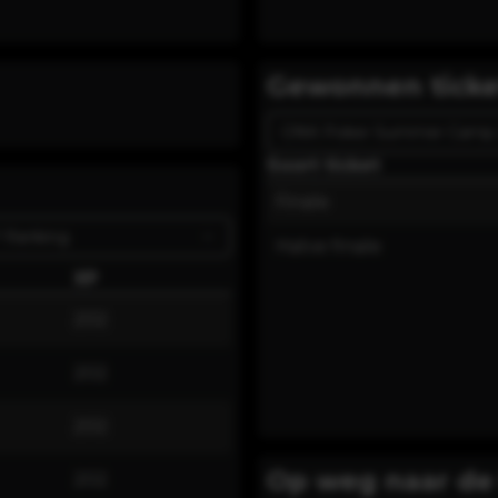
Gewonnen ticke
ONK Poker Summer Camp 
Soort ticket
Finale
 Ranking
Halve finale
XP
202
202
202
Op weg naar de 
202