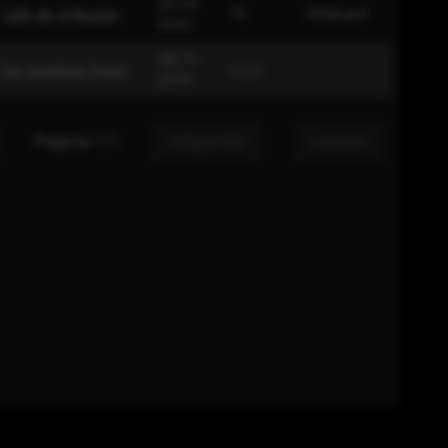
26-03-
Café de Vrijbuiter
10
Wildcard
2022
08-11-
De Griethse Poort
n.v.t.
2019
Pagina
1
/
1
Volgende
Laatste