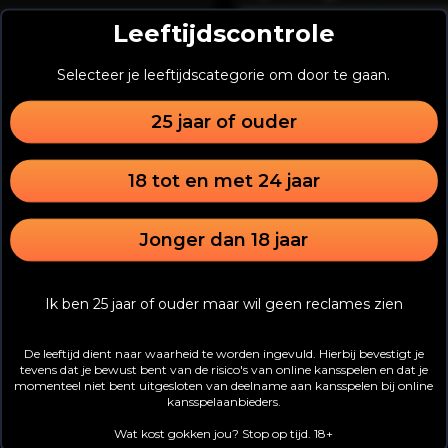
Leeftijdscontrole
202
Selecteer je leeftijdscategorie om door te gaan.
Resultaten
25 jaar of ouder
Toernooi
18 tot en met 24 jaar
Pokerkampioenschap van
Ugchelen
Jonger dan 18 jaar
Pokerkampioenschap van
Olst
Ik ben 25 jaar of ouder maar wil geen reclames zien
Pokerkampioenschap van
De leeftijd dient naar waarheid te worden ingevuld. Hierbij bevestigt je
Zevenaar
tevens dat je bewust bent van de risico's van online kansspelen en dat je
momenteel niet bent uitgesloten van deelname aan kansspelen bij online
Pokerkampioenschap van
kansspelaanbieders.
carrière
Didam
Wat kost gokken jou? Stop op tijd. 18+