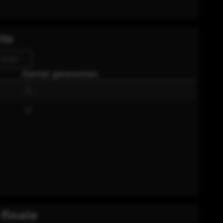
ts
2026
Aantal gewonnen
0
0
finale