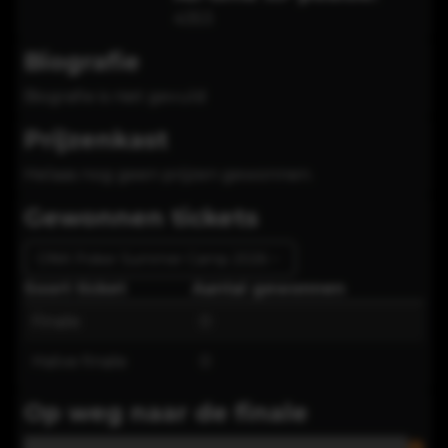
4353
Biografie
Biografie is niet gevuld
Prijzenkast
Helaas nog geen prijzen gewonnen.
Gewonnen tickets
ONK Poker Summer Camp 2026
Soort ticket
Aantal gewonnen
Finale
0
Halve finale
0
Op weg naar de finale