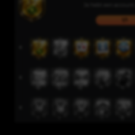
Je hebt een accoun
1
/
1