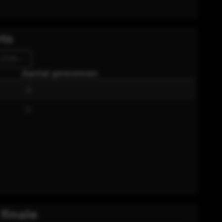
ts
2026
Aantal gewonnen
0
0
finale