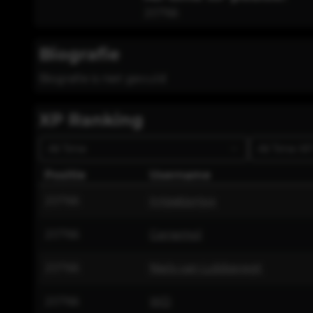
20766
Biografie
Biografie is niet gevuld
XP Ranking
All Time
All Time
XP
Positie
Username
20766
Irrigationjyx
20766
Genemol
20766
Niels van Lobberegt
20766
WD