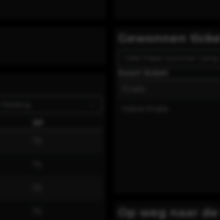
Gewonnen ticke
ONK Poker Summer Camp 
Soort ticket
Finale
 Ranking
Halve finale
XP
75
75
75
Op weg naar de 
75