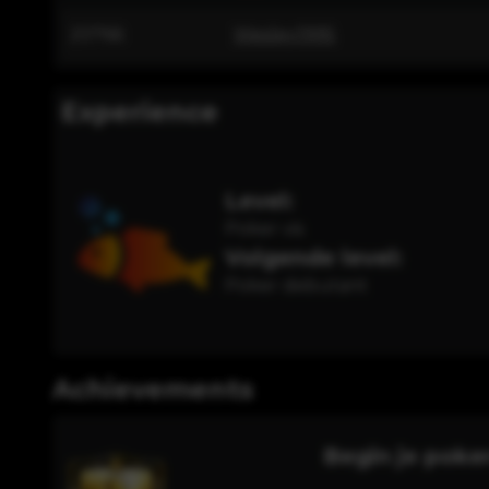
20766
Wesley1995
Experience
Level:
Poker vis
Volgende level:
Poker debutant
Achievements
Begin je poker