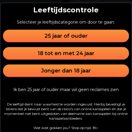
Leeftijdscontrole
75
Selecteer je leeftijdscategorie om door te gaan.
Resultaten
25 jaar of ouder
Toernooi
18 tot en met 24 jaar
Online Pokerkampioenscha
van Biddinghuizen
Jonger dan 18 jaar
Pokerkampioenschap van
Medemblik
Ik ben 25 jaar of ouder maar wil geen reclames zien
Eerste
Vorige
De leeftijd dient naar waarheid te worden ingevuld. Hierbij bevestigt je
tevens dat je bewust bent van de risico's van online kansspelen en dat je
momenteel niet bent uitgesloten van deelname aan kansspelen bij online
kansspelaanbieders.
carrière
Wat kost gokken jou? Stop op tijd. 18+