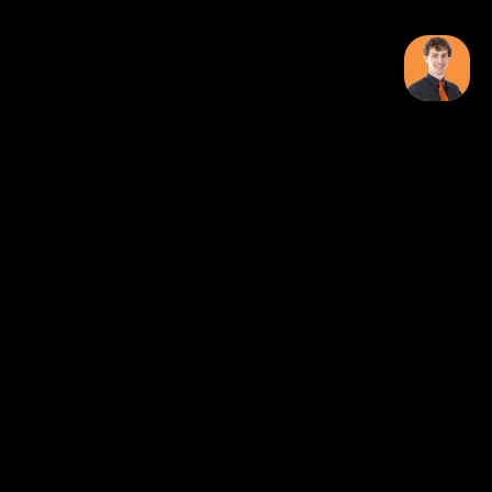
Over ONK Poker
Over Ons
Veelgestelde Vragen
In Contact Komen Met Ons?
Mail naar: info@onkpoker.nl