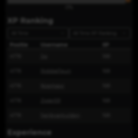
0
%
XP Ranking
All Time
All Time
XP Ranking
Positie
Username
XP
4178
Jw
168
4178
RobbieTeun
168
4178
Noemaxx
168
4178
Zwier59
168
4178
henkvantulden
168
Experience