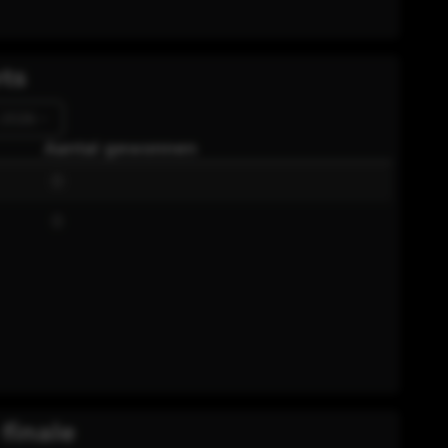
ts
2026
Aantal gewonnen
0
0
finale