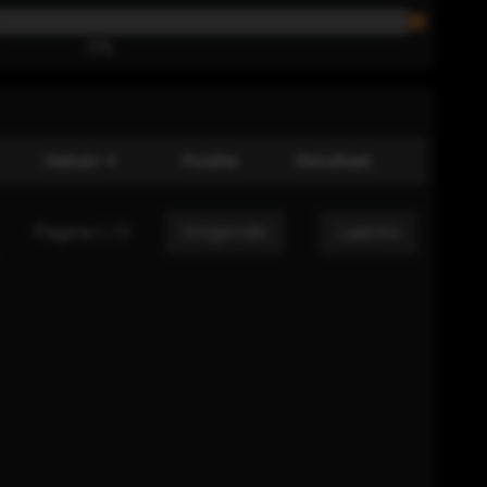
0
%
Datum
▼
Positie
Resultaat
Pagina
1
/
0
Volgende
Laatste