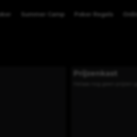
oker
Summer Camp
Poker Regels
Onli
Prijzenkast
Helaas nog geen prijzen