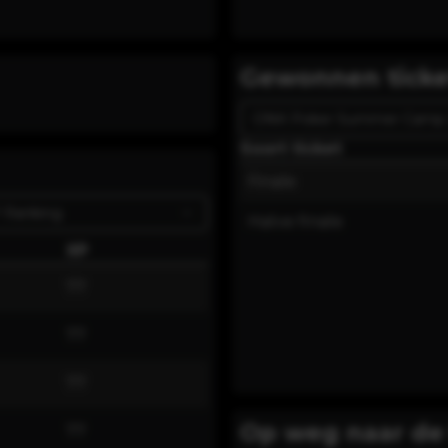
Gewonnen ticke
ONK Poker Summer Camp 
Soort ticket
Finale
 Ranking
Halve finale
XP
77
77
77
Op weg naar de 
77