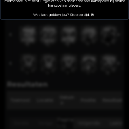
momenteel niet bent uitgesloten van deelname aan kansspelen bij online
kansspelaanbieders.
Wat kost gokken jou? Stop op tijd. 18+
Resultaten
Datum
Toernooi
Locatie
Positie
Resultaat
▼
Pagina
Eerste
Vorige
Volgende
Laatste
1
/
0