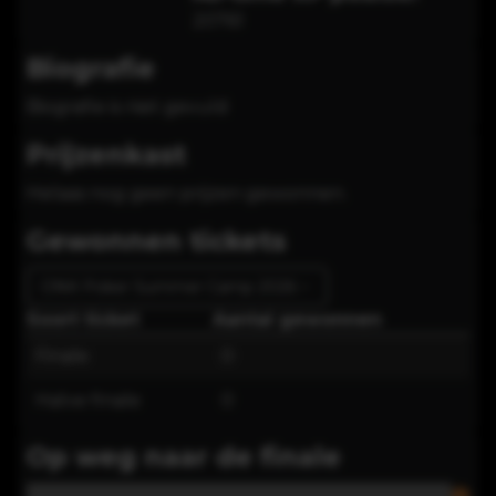
20761
Biografie
Biografie is niet gevuld
Prijzenkast
Helaas nog geen prijzen gewonnen.
Gewonnen tickets
ONK Poker Summer Camp 2026
Soort ticket
Aantal gewonnen
Finale
0
Halve finale
0
Op weg naar de finale