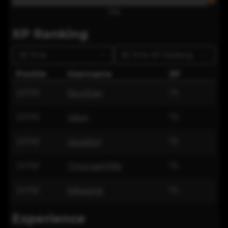
0
%
XP Ranking
All Time
All Time
XP Ranking
Positie
Username
XP
20761
Skulltag
75
20761
Yakej
75
20761
nsvadori
75
20761
Timonski1996
75
20761
Mikesmit
75
Experience