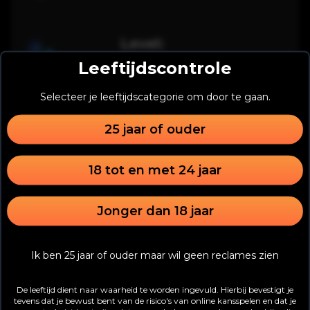
Level:
Poker vis
Leeftijdscontrole
Volgende level:
Selecteer je leeftijdscategorie om door te gaan.
Poker debutant
25 jaar of ouder
Achievements
18 tot en met 24 jaar
Begin je pokercarrière
Jonger dan 18 jaar
Je hebt een account aangemaakt
Ik ben 25 jaar of ouder maar wil geen reclames zien
1
/
1
De leeftijd dient naar waarheid te worden ingevuld. Hierbij bevestigt je
tevens dat je bewust bent van de risico's van online kansspelen en dat je