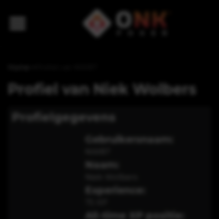
Home
>
Profiel van NW87
Profiel van
Niek Wolbers
Profielgegevens
Gebruikersnaam:
NW87
Naam:
Niek Wolbers
Experience:
75
XP
All-time XP positie: