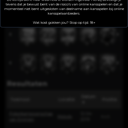
tevens dat je bewust bent van de risico's van online kansspelen en dat je
momenteel niet bent uitgesloten van deelname aan kansspelen bij online
kansspelaanbieders.
Wat kost gokken jou? Stop op tijd. 18+
Resultaten
Datum
Toernooi
Locatie
Positie
R
▼
Pokerkampioenschap
12-04-
Melody
n.v.t.
van Emmen
2019