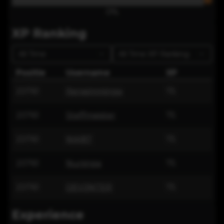
0
%
XP Ranking
All Time
All Time
XP Ranking
Positie
Username
XP
20761
Reneimminga
75
20761
Steffmeister
75
20761
NW87
75
20761
Nuninga
75
20761
DEV3NTER
75
Experience