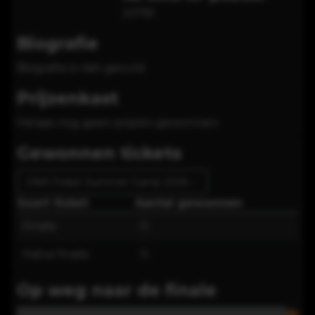
20761
Biografie
Biografie is niet gevuld
Prijzenkast
Helaas nog geen prijzen gewonnen.
Gewonnen tickets
ONK Poker Summer Camp 2026
Soort ticket
Aantal gewonnen
Finale
0
Halve finale
0
Op weg naar de finale