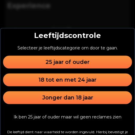
Experience
Level:
Leeftijdscontrole
Poker vis
Volgende level:
Selecteer je leeftijdscategorie om door te gaan.
Poker debutant
25 jaar of ouder
Achievements
18 tot en met 24 jaar
Begin je pokercarrière
Jonger dan 18 jaar
Je hebt een account aangemaakt
Ik ben 25 jaar of ouder maar wil geen reclames zien
1
/
1
De leeftijd dient naar waarheid te worden ingevuld. Hierbij bevestigt je