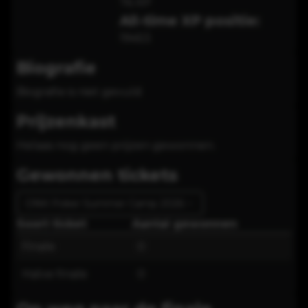
76
XP
All-time XP positie:
19453
Biografie
Biografie is niet gevuld
Prijzenkast
Helaas nog geen prijzen gewonnen.
Gewonnen tickets
ONK Poker Summer Camp 2026
Soort ticket
Aantal gewonnen
Finale
0
Halve finale
0