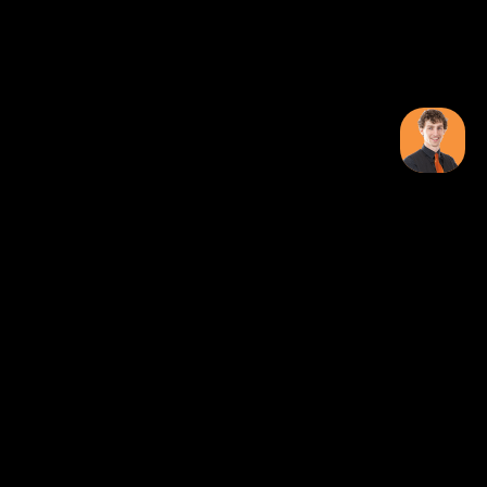
Over ONK Poker