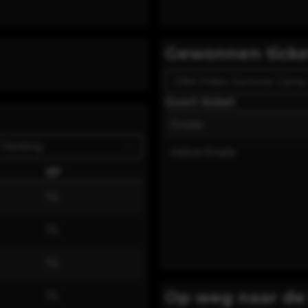
Gewonnen ticke
ONK Poker Summer Camp 
Soort ticket
Finale
 Ranking
Halve finale
XP
75
75
75
Op weg naar de 
75