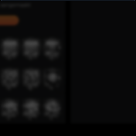
t aangemaakt