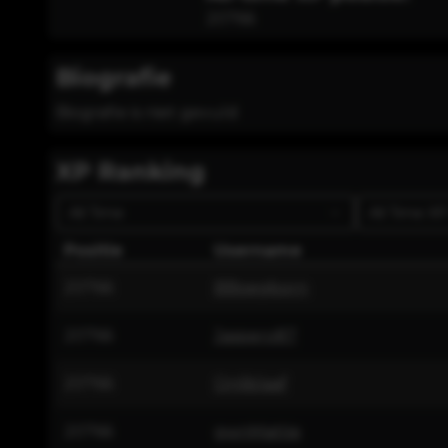
20766
Biografie
Biografie is niet gevuld
XP Ranking
All Time
All Time
XP
Positie
Username
20766
BBoegborn
20766
Jaspero87
20766
Onliblaaf
20766
gwnMattie