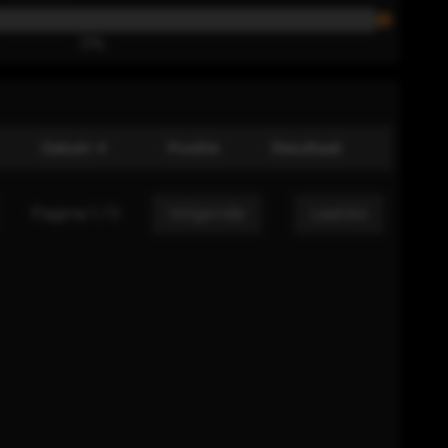
0
%
Datum
▼
Positie
Resultaat
Pagina
1
/
0
Volgende
Laatste