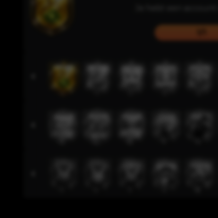
Je hebt een accoun
1
/
1