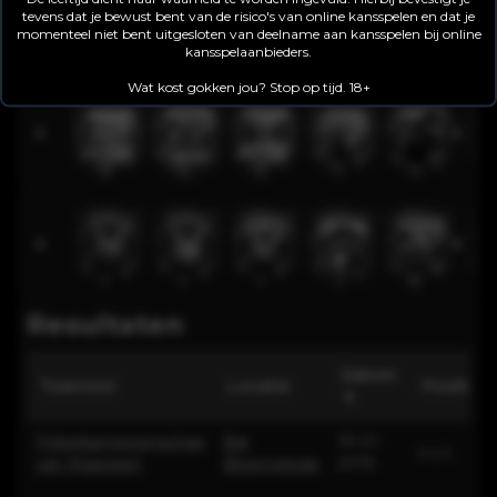
tevens dat je bewust bent van de risico's van online kansspelen en dat je
momenteel niet bent uitgesloten van deelname aan kansspelen bij online
kansspelaanbieders.
Wat kost gokken jou? Stop op tijd. 18+
Resultaten
Datum
Toernooi
Locatie
Positie
▼
Pokerkampioenschap
Bar
19-01-
n.v.t.
van Maarssen
Bloemstede
2019