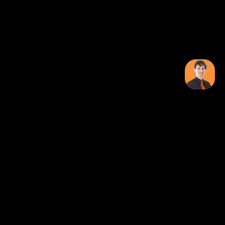
Over ONK Poker