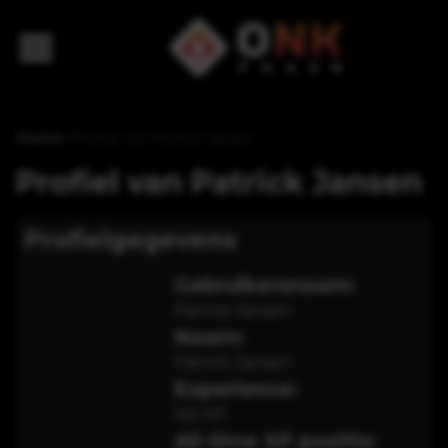
Home
>
Profiel van Patrick Jansen
Profiel van
Patrick Jansen
Profielgegevens
Gebruikersnaam:
Patrick Jansen
Naam:
Patrick Jansen
Experience:
150
XP
All-time XP positie: