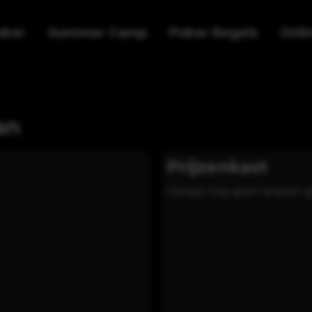
oker
Summer Camp
Poker Regels
Onli
an
Prijzenkast
Helaas nog geen prijzen