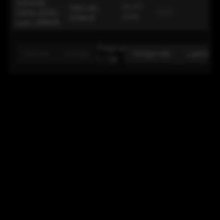
Summer
Hart van
05-07-
Camp 2026 |
n.v.t.
Holland
2026
Live | Nijkerk
Pagina
Eerste
Vorige
Volgende
Laatste
1
/
28