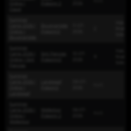
n.v.t.
Online |
Pokerrrr 2
2026
Ospel
Summer
Halve
Camp 2026 |
Bovensmilde
11-07-
2
finale
Online |
Pokerrrr2
2026
ticket
Bovensmilde
Summer
Halve
Camp 2026 |
Sint Pancras
10-07-
9
finale
Online | Sint
Pokerrrrr2
2026
ticket
Pancras
Summer
Camp 2026 |
Landgraaf
09-07-
n.v.t.
Online |
Pokerrr2
2026
Landgraaf
Summer
Camp 2026 |
Wellerlooi
06-07-
n.v.t.
Online |
Pokerrrr 2
2026
Wellerlooi