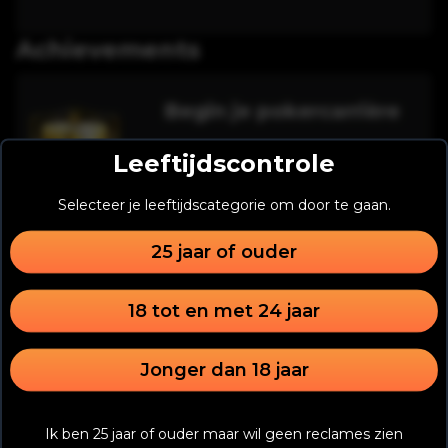
Achievements
Begin je pokercarrière
Je hebt een account aangemaakt
Leeftijdscontrole
Selecteer je leeftijdscategorie om door te gaan.
1
/
1
25 jaar of ouder
18 tot en met 24 jaar
Jonger dan 18 jaar
Ik ben 25 jaar of ouder maar wil geen reclames zien