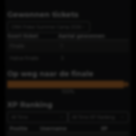
Gewonnen tickets
ONK Poker Summer Camp 2026
Soort ticket
Aantal gewonnen
Finale
1
Halve finale
3
Op weg naar de finale
100
%
XP Ranking
All Time
All Time
XP Ranking
Positie
Username
XP