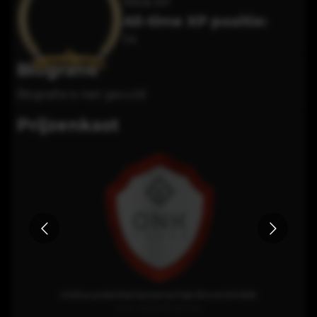
9906
XP
All-time XP positie:
54
Biografie
Biografie is niet gevuld
Prijzenkast
Online pokerkampioenschap Bovensmilde
3-10-2025 19:00:00