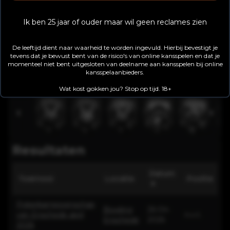
Ik ben 25 jaar of ouder maar wil geen reclames zien
De leeftijd dient naar waarheid te worden ingevuld. Hierbij bevestigt je
tevens dat je bewust bent van de risico's van online kansspelen en dat je
momenteel niet bent uitgesloten van deelname aan kansspelen bij online
kansspelaanbieders.
Wat kost gokken jou? Stop op tijd. 18+
Resultaten
Datum
Toernooi
Locatie
Positie
R
▼
Pokerkampioenschap
Bowling
26-04-
van Enschede april
n.v.t.
Enschede
2026
2026