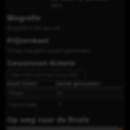
2603
Biografie
Biografie is niet gevuld
Prijzenkast
Helaas nog geen prijzen gewonnen.
Gewonnen tickets
ONK Poker Summer Camp 2026
Soort ticket
Aantal gewonnen
Finale
0
Halve finale
0
Op weg naar de finale