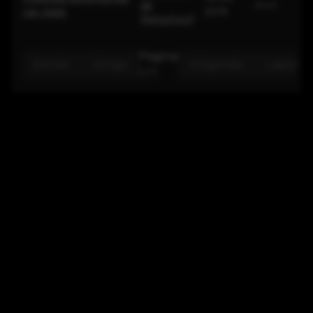
de
n.v.t.
van Aalst
2019
Rietschoof
Pagina
Eerste
Vorige
Volgende
Laatste
1
/
1