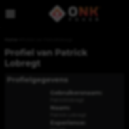
Home
>
Profiel van Patricklobregt
Profiel van
Patrick
Lobregt
Profielgegevens
Gebruikersnaam:
Patricklobregt
Naam:
Patrick Lobregt
Experience: