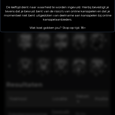
De leeftijd dient naar waarheid te worden ingevuld. Hierbij bevestigt je
tevens dat je bewust bent van de risico's van online kansspelen en dat je
momenteel niet bent uitgesloten van deelname aan kansspelen bij online
kansspelaanbieders.
Wat kost gokken jou? Stop op tijd. 18+
Resultaten
Datum
Toernooi
Locatie
Positie
▼
Feestcafé
Pokerkampioenschap
19-04-