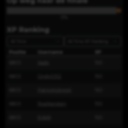
Op weg naar de finale
0
%
XP Ranking
All Time
All Time
XP Ranking
Positie
Username
XP
6803
Aadx
150
6803
Cindy0312
150
6803
Patricklobregt
150
6803
Roelkersten
150
6803
ErikM
150