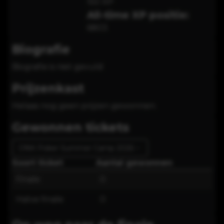
150
XP
All-time XP positie:
6803
Biografie
Biografie is niet gevuld
Prijzenkast
Helaas nog geen prijzen gewonnen.
Gewonnen tickets
ONK Poker Summer Camp 2026
Soort ticket
Aantal gewonnen
Finale
0
Halve finale
0