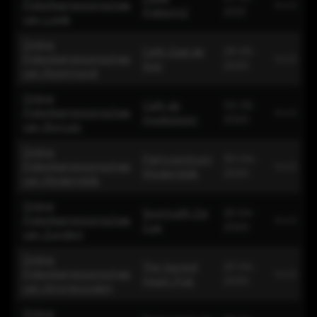
Pokerkampioenschap
n.v.t.
Pokerrrr2
2021
van Lopik
Online
Café-Zaal de
29-05-
Pokerkampioenschap
n.v.t.
Ster
2020
van Roermond
Online
Café de
02-05-
Pokerkampioenschap
n.v.t.
Hoeksteen
2020
van Borculo
Online
Partycentrum
30-04-
Pokerkampioenschap
n.v.t.
Medemblik
2020
van Medemblik
Online
Sportcafé De
25-04-
Pokerkampioenschap
n.v.t.
Cup
2020
van Zundert
Online
The Sacred
23-04-
Pokerkampioenschap
n.v.t.
Heart Pub
2020
van Ammerzoden
Online