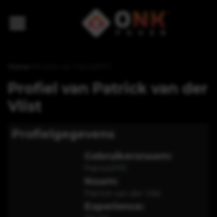
Home
>
Profiel van PatrickPPJ
Profiel van
Patrick van der
Vlist
Profielgegevens
Gebruikersnaam:
PatrickPPJ
Naam:
Patrick van der Vlist
Experience: