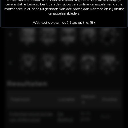
tevens dat je bewust bent van de risico's van online kansspelen en dat je
momenteel niet bent uitgesloten van deelname aan kansspelen bij online
kansspelaanbieders.
Wat kost gokken jou? Stop op tijd. 18+
Resultaten
Datum
Toernooi
Locatie
Positie
R
▼
Pokerkampioenschap
De
10-11-
n.v.t.
van Willemstad
Blokhut
2019