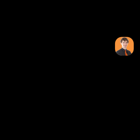
Over ONK Poker