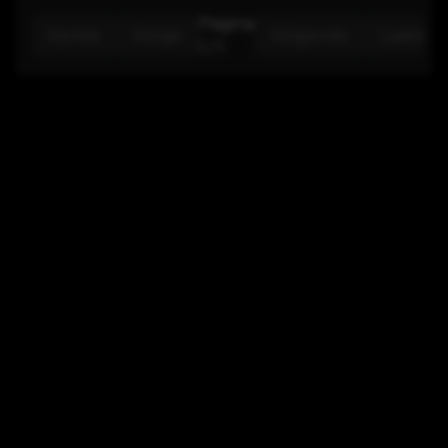
Pagina
Eerste
Vorige
Volgende
Laatste
1
/
1