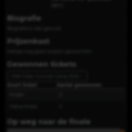
6803
Biografie
Biografie is niet gevuld
Prijzenkast
Helaas nog geen prijzen gewonnen.
Gewonnen tickets
ONK Poker Summer Camp 2026
Soort ticket
Aantal gewonnen
Finale
0
Halve finale
0
Op weg naar de finale