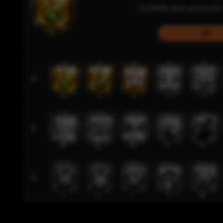
Je hebt een accoun
1
/
1