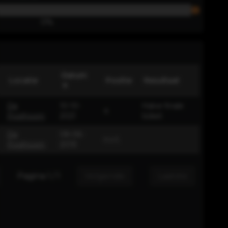
0
%
Datum
Locatie
Positie
Resultaat
▼
De
10-10-
Halve finale
4
Posthoorn
2021
ticket
De
08-06-
n.v.t.
Posthoorn
2019
Pagina
1
/
1
Volgende
Laatste