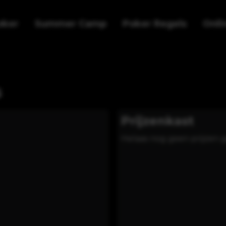
oker
Summer Camp
Poker Regels
Onli
s
Prijzenkast
Helaas nog geen prijzen