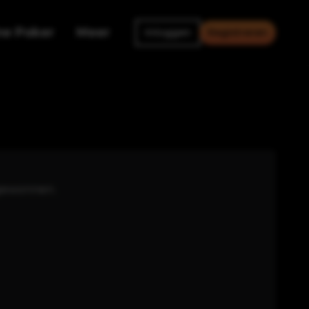
ne Poker
Meer
Inloggen
Registreren
 gewonnen.