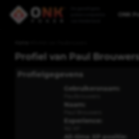
De gezelligste
ONK P
pokercompetitie
van Nederland
Home
>
Profiel van Paulbrouwers
Profiel van
Paul Brouwer
Profielgegevens
Gebruikersnaam:
Paulbrouwers
Naam:
Paul Brouwers
Experience:
162
XP
All-time XP positie: