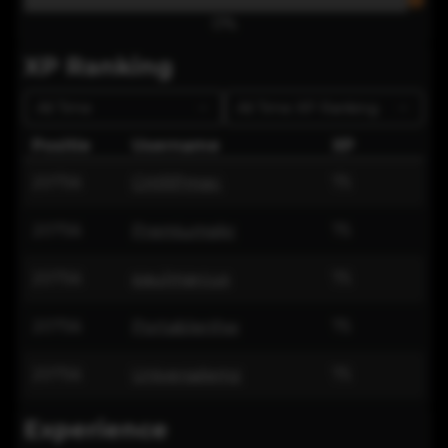
0
%
XP Ranking
All Time
All Time
XP Ranking
Positie
Username
XP
20756
CHIRPmqc
75
20756
Premiumqkr
75
20756
paulmarcus
75
20756
Portablenhw
75
20756
Universalemz
75
Experience