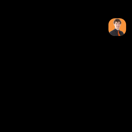
Over ONK Poker
Over Ons
Veelgestelde Vragen