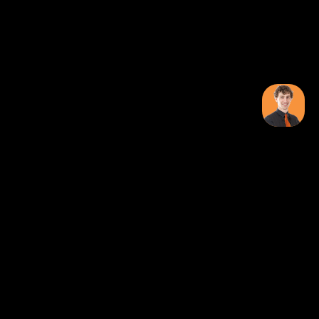
Over ONK Poker