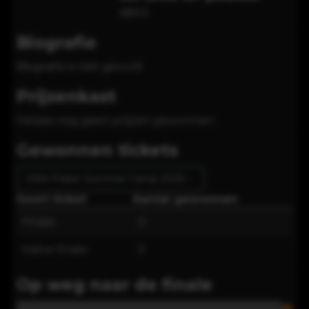
6803
Biografie
Biografie is niet gevuld
Prijzenkast
Helaas nog geen prijzen gewonnen.
Gewonnen tickets
ONK Poker Summer Camp 2026
Soort ticket
Aantal gewonnen
Finale
0
Halve finale
0
Op weg naar de finale