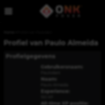
Home
>
Profiel van Paulodani
Profiel van
Paulo Almeida
Profielgegevens
Gebruikersnaam:
Paulodani
Naam:
Paulo Almeida
Experience:
150
XP
All-time XP positie: