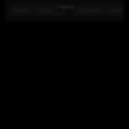
Pagina
Eerste
Vorige
Volgende
Laatste
1
/
1