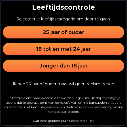
Leeftijdscontrole
Begin je pokercarrière
Selecteer je leeftijdscategorie om door te gaan.
Je hebt een account aangemaakt
25 jaar of ouder
1
/
1
18 tot en met 24 jaar
Jonger dan 18 jaar
Ik ben 25 jaar of ouder maar wil geen reclames zien
De leeftijd dient naar waarheid te worden ingevuld. Hierbij bevestigt je
tevens dat je bewust bent van de risico's van online kansspelen en dat je
momenteel niet bent uitgesloten van deelname aan kansspelen bij online
kansspelaanbieders.
Wat kost gokken jou? Stop op tijd. 18+