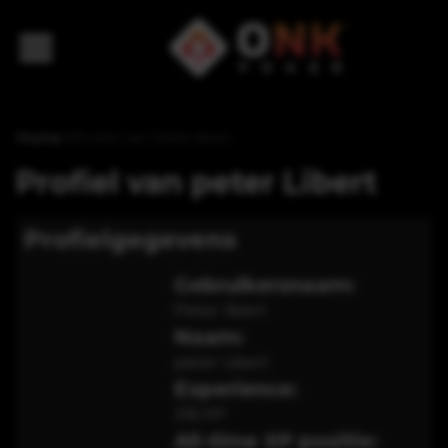
Home
>
Profiel van Peter libert
Profiel van
peter Libert
Profielgegevens
Gebruikersnaam:
Peter libert
Naam:
peter Libert
Experience:
316
XP
All-time XP positie: