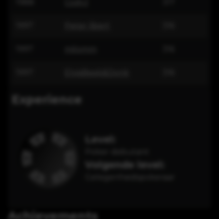
1988
CodyJ
317
1997
Peter libert
316
1997
milomm
316
1997
ElvisBeek&Donk
316
Experience
Level:
Poker debutant
Volgende level:
Gelegenheidspokeraar
Achievements