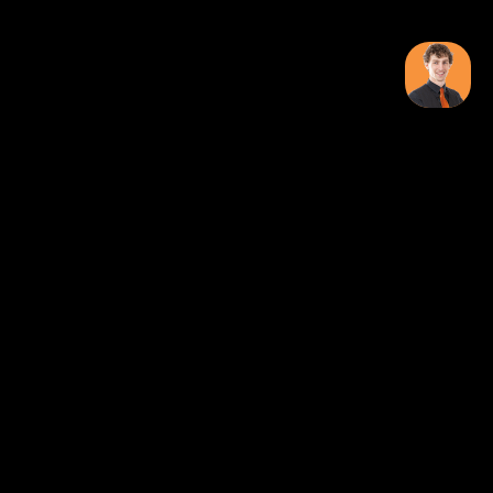
Over ONK Poker
Over Ons
Veelgestelde Vragen
In Contact Komen Met Ons?