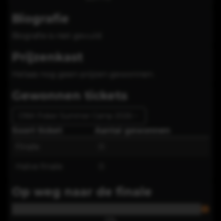
Biografie
Biografie is niet gevuld
Prijzenkast
Helaas nog geen prijzen gewonnen.
Gewonnen tickets
ONK Poker Summer Camp 2026
Soort ticket
Aantal gewonnen
Finale
0
Halve finale
0
Op weg naar de finale
0
%