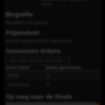
20761
Biografie
Biografie is niet gevuld
Prijzenkast
Helaas nog geen prijzen gewonnen.
Gewonnen tickets
ONK Poker Summer Camp 2026
Soort ticket
Aantal gewonnen
Finale
0
Halve finale
0
Op weg naar de finale