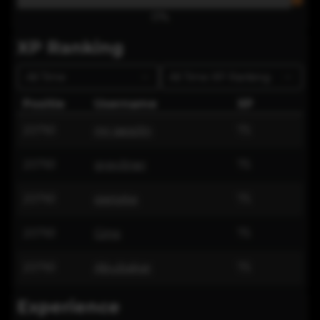
0
%
XP Ranking
All Time
All Time
XP Ranking
Positie
Username
XP
20761
mr.japplin
75
20761
greyliner
75
20761
pieteke
75
20761
Gino
75
20761
Abubakar
75
Experience