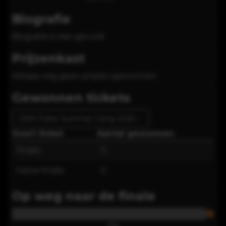
Biografie
Biografie is niet gevuld
Prijzenkast
Helaas nog geen prijzen gewonnen.
Gewonnen tickets
ONK Poker Summer Camp 2026
Soort ticket
Aantal gewonnen
Finale
0
Halve finale
0
Op weg naar de finale
0
%