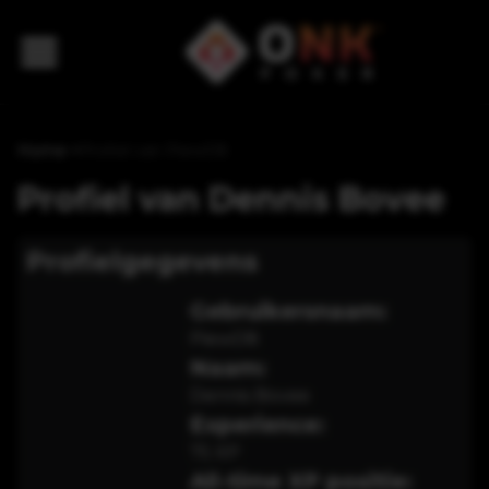
Home
>
Profiel van PiewD8
Profiel van
Dennis Bovee
Profielgegevens
Gebruikersnaam:
PiewD8
Naam:
Dennis Bovee
Experience:
75
XP
All-time XP positie: