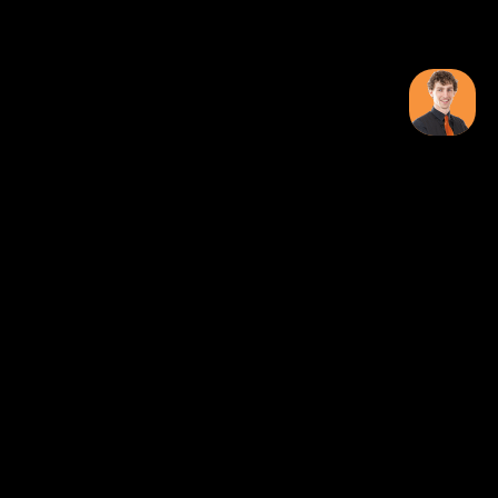
Over ONK Poker
Over Ons
Veelgestelde Vragen