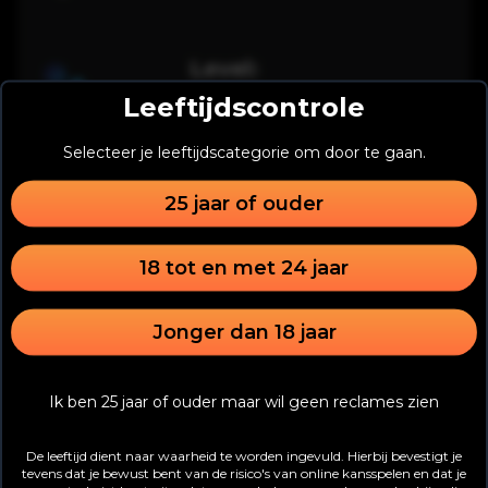
Level:
Poker vis
Leeftijdscontrole
Volgende level:
Selecteer je leeftijdscategorie om door te gaan.
Poker debutant
25 jaar of ouder
Achievements
18 tot en met 24 jaar
Begin je pokercarrière
Jonger dan 18 jaar
Je hebt een account aangemaakt
Ik ben 25 jaar of ouder maar wil geen reclames zien
1
/
1
De leeftijd dient naar waarheid te worden ingevuld. Hierbij bevestigt je
tevens dat je bewust bent van de risico's van online kansspelen en dat je