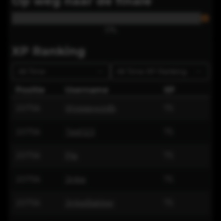
Op weg naar de finale
0
%
XP Ranking
All Time
All Time
XP Ranking
Positie
Username
XP
20756
Wzajaxwzdb
75
20756
Test123
75
20756
Pip
75
20756
Jinke
75
20756
JinkeBakker
75