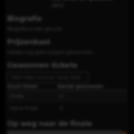
6805
Biografie
Biografie is niet gevuld
Prijzenkast
Helaas nog geen prijzen gewonnen.
Gewonnen tickets
ONK Poker Summer Camp 2026
Soort ticket
Aantal gewonnen
Finale
0
Halve finale
0
Op weg naar de finale