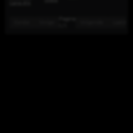
Online
Camp #14
Pagina
Eerste
Vorige
Volgende
Laatste
1
/
1