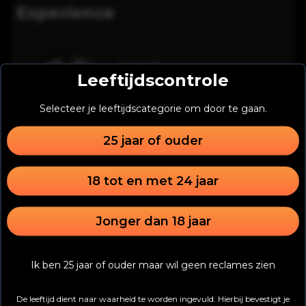
Experience
Level:
Leeftijdscontrole
Poker debutant
Volgende level:
Selecteer je leeftijdscategorie om door te gaan.
Gelegenheidspokeraar
25 jaar of ouder
Achievements
18 tot en met 24 jaar
Begin je pokercarrière
Jonger dan 18 jaar
Je hebt een account aangemaakt
Ik ben 25 jaar of ouder maar wil geen reclames zien
1
/
1
De leeftijd dient naar waarheid te worden ingevuld. Hierbij bevestigt je