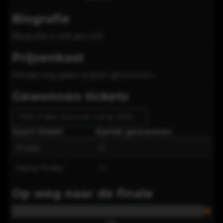
Biografie
Biografie is niet gevuld
Prijzenkast
Helaas nog geen prijzen gewonnen.
Gewonnen tickets
ONK Poker Summer Camp 2026
Soort ticket
Aantal gewonnen
Finale
0
Halve finale
0
Op weg naar de finale
0
%