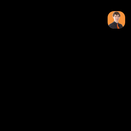
Over ONK Poker
Over Ons
Veelgestelde Vragen
In Contact Komen Met Ons?