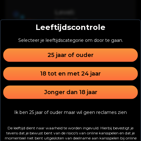
Level:
Poker vis
Leeftijdscontrole
Volgende level:
Poker debutant
Selecteer je leeftijdscategorie om door te gaan.
25 jaar of ouder
Achievements
18 tot en met 24 jaar
Begin je pokercarrière
Jonger dan 18 jaar
Je hebt een account aangemaakt
1
/
1
Ik ben 25 jaar of ouder maar wil geen reclames zien
De leeftijd dient naar waarheid te worden ingevuld. Hierbij bevestigt je
tevens dat je bewust bent van de risico's van online kansspelen en dat je
momenteel niet bent uitgesloten van deelname aan kansspelen bij online