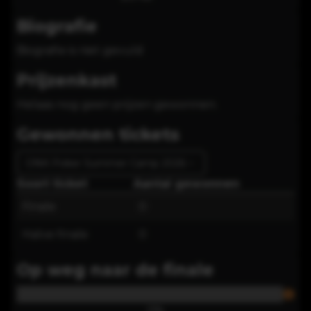
Biografie
Biografie is niet gevuld
Prijzenkast
Helaas nog geen prijzen gewonnen.
Gewonnen tickets
ONK Poker Summer Camp 2026
Soort ticket
Aantal gewonnen
Finale
0
Halve finale
0
Op weg naar de finale
0
%