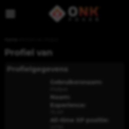
Home
>
Profiel van Plofpot
Profiel van
Profielgegevens
Gebruikersnaam:
Plofpot
Naam:
Experience:
75
XP
All-time XP positie:
20761