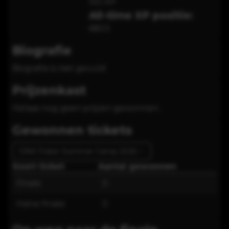
150
XP
All-time XP positie:
6803
Biografie
Biografie is niet gevuld
Prijzenkast
Helaas nog geen prijzen gewonnen.
Gewonnen tickets
ONK Poker Summer Camp 2026
Soort ticket
Aantal gewonnen
Finale
0
Halve finale
0