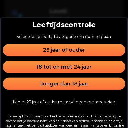
Level:
Poker vis
Leeftijdscontrole
Volgende level:
Poker debutant
Selecteer je leeftijdscategorie om door te gaan.
25 jaar of ouder
Achievements
18 tot en met 24 jaar
Begin je pokercarrière
Jonger dan 18 jaar
Je hebt een account aangemaakt
1
/
1
Ik ben 25 jaar of ouder maar wil geen reclames zien
De leeftijd dient naar waarheid te worden ingevuld. Hierbij bevestigt je
tevens dat je bewust bent van de risico's van online kansspelen en dat je
momenteel niet bent uitgesloten van deelname aan kansspelen bij online