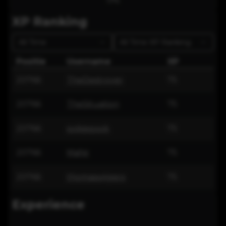
XP Ranking
All Time
All Time
XP Ranking
Positie
Username
XP
20766
TheDestroyer
75
20766
TheSituation
75
20766
pokiepook
75
20766
Mahir
75
20766
thomaswijgers
75
Experience