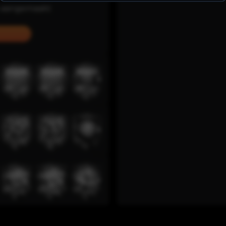
t aangemaakt