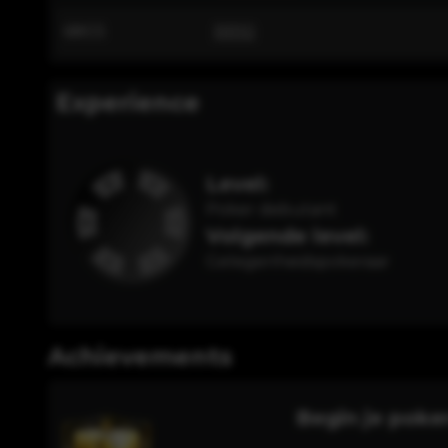
6803
RR10
Experience
Level:
Poker debutant
Volgende level:
Gelegenheidspokeraar
Achievements
Begin je poker