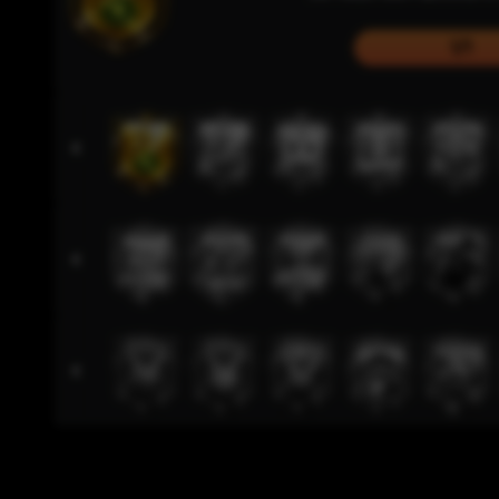
1
/
1