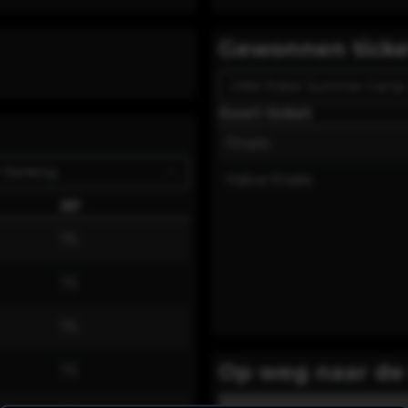
Gewonnen ticke
ONK Poker Summer Camp 
Soort ticket
Finale
 Ranking
Halve finale
XP
75
75
75
Op weg naar de 
75