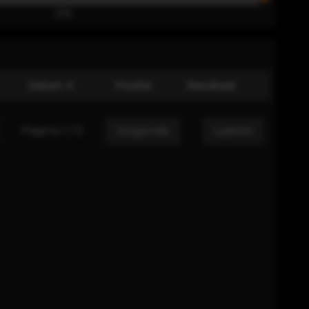
0
%
Datum
▼
Positie
Resultaat
Pagina
1
/
0
Volgende
Laatste