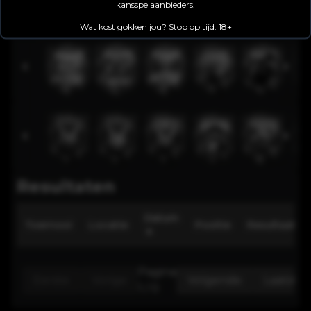
kansspelaanbieders.
Wat kost gokken jou? Stop op tijd. 18+
Resultaten
Datum
Toernooi
Locatie
Positie
Resultaat
▼
Pagina
Eerste
Vorige
Volgende
Laatste
1
/
0