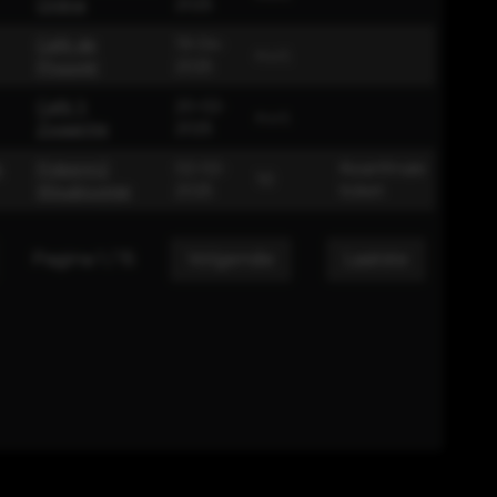
Online
2025
Café de
19-04-
n.v.t.
Pruuver
2025
Café 't
20-02-
n.v.t.
Zwaantje
2025
p
Pokerrrr2
02-02-
Kwartfinale
10
Woubrugge
2025
ticket
Pagina
1
/
15
Volgende
Laatste