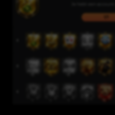
Je hebt een accoun
1
/
1