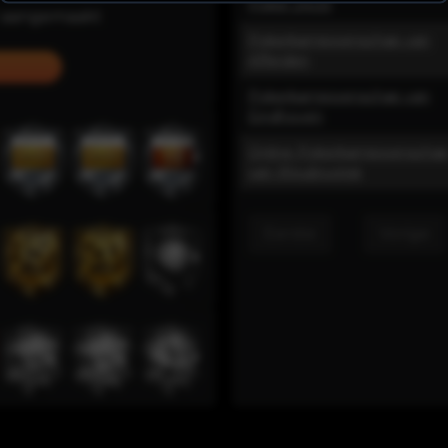
Poker 24/25
t aangemaakt
Pokerkampioenschap van
Afferden
Pokerkampioenschap van
Eindhoven
Online Pokerkampioenscha
van Woubrugge
Eerste
Vorige