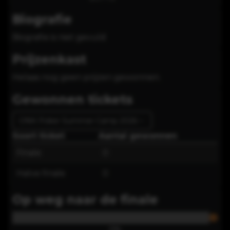
Biografie
Biografie is niet gevuld
Prijzenkast
Helaas nog geen prijzen gewonnen.
Gewonnen tickets
ONK Poker Summer Camp 2026
Soort ticket
Aantal gewonnen
Finale
0
Halve finale
0
Op weg naar de finale
0
%