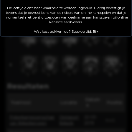
De leeftijd dient naar waarheid te worden ingevuld. Hierbij bevestigt je
tevens dat je bewust bent van de risico's van online kansspelen en dat je
momenteel niet bent uitgesloten van deelname aan kansspelen bij online
kansspelaanbieders.
Wat kost gokken jou? Stop op tijd. 18+
Resultaten
Datum
Toernooi
Locatie
Positie
R
▼
Pokerkampioenschap
Optisport
22-03-
n.v.t.
van Nijkerkerveen
Nijkerk
2019