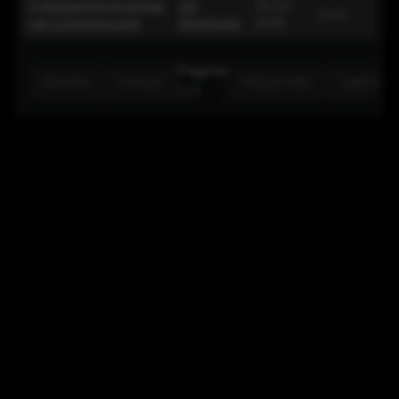
Pokerkampioenschap
De
19-02-
n.v.t.
van Scherpenzeel
Breehoek
2019
Pagina
Eerste
Vorige
Volgende
Laatste
1
/
1