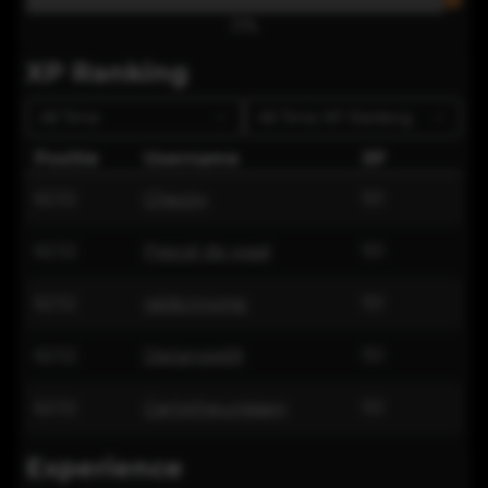
0
%
XP Ranking
All Time
All Time
XP Ranking
Positie
Username
XP
6232
Chezzy
151
6232
Pascal de waal
151
6232
raldo.tromp
151
6232
Dielange69
151
6232
Carlotheunissen
151
Experience