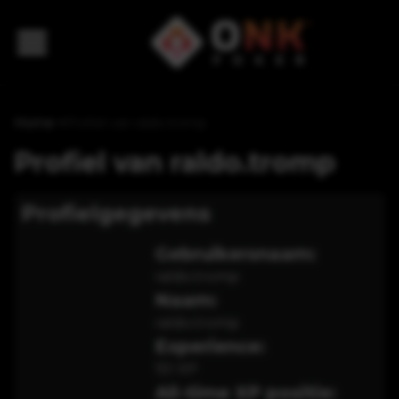
Home
>
Profiel van raldo.tromp
Profiel van
raldo.tromp
Profielgegevens
Gebruikersnaam:
raldo.tromp
Naam:
raldo.tromp
Experience:
151
XP
All-time XP positie: