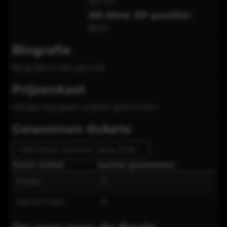
150
XP
All-time XP positie:
6805
Biografie
Biografie is niet gevuld
Prijzenkast
Helaas nog geen prijzen gewonnen.
Gewonnen tickets
ONK Poker Summer Camp 2026
Soort ticket
Aantal gewonnen
Finale
0
Halve finale
0