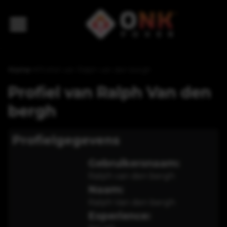
Home
>
Profiel van Ralph van den bergh
Profiel van
Ralph Van den
bergh
Profielgegevens
Gebruikersnaam:
Ralph van den bergh
Naam:
Ralph Van den bergh
Experience: