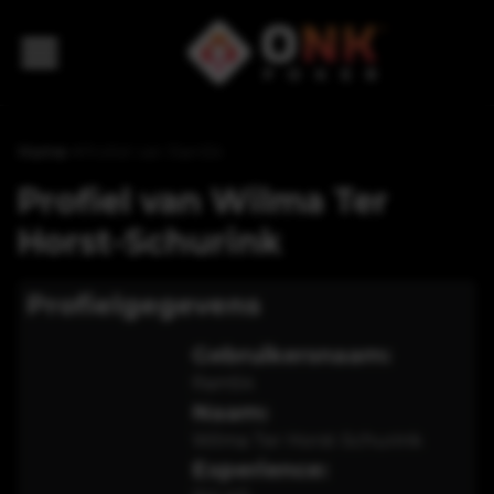
Home
>
Profiel van Ram54
Profiel van
Wilma Ter
Horst-Schurink
Profielgegevens
Gebruikersnaam:
Ram54
Naam:
Wilma Ter Horst-Schurink
Experience: