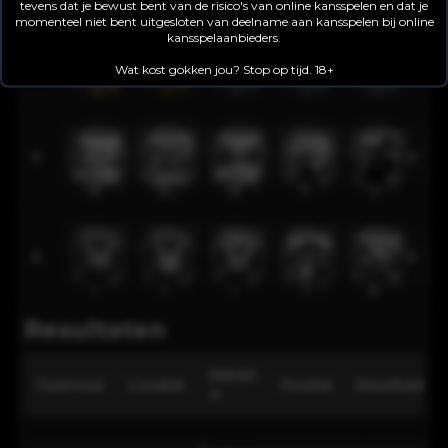
tevens dat je bewust bent van de risico's van online kansspelen en dat je
momenteel niet bent uitgesloten van deelname aan kansspelen bij online
kansspelaanbieders.
Wat kost gokken jou? Stop op tijd. 18+
Resultaten
Datum
Toernooi
Locatie
Positie
Resultaat
▼