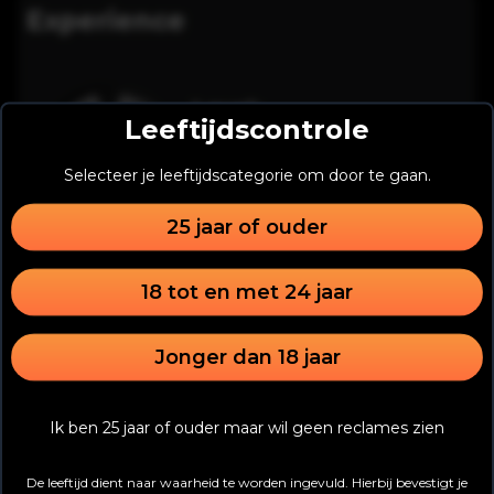
Experience
Level:
Leeftijdscontrole
Poker debutant
Volgende level:
Selecteer je leeftijdscategorie om door te gaan.
Gelegenheidspokeraar
25 jaar of ouder
Achievements
18 tot en met 24 jaar
Begin je pokercarrière
Jonger dan 18 jaar
Je hebt een account aangemaakt
Ik ben 25 jaar of ouder maar wil geen reclames zien
1
/
1
De leeftijd dient naar waarheid te worden ingevuld. Hierbij bevestigt je