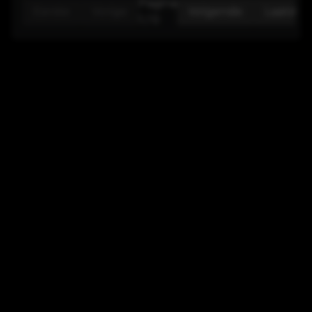
Pagina
Eerste
Vorige
Volgende
Laatste
1
/
0