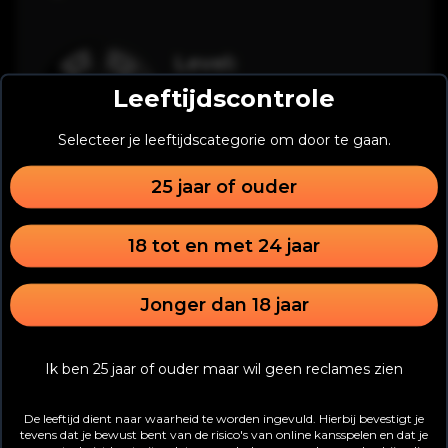
Level:
Poker debutant
Leeftijdscontrole
Volgende level:
Selecteer je leeftijdscategorie om door te gaan.
Gelegenheidspokeraar
25 jaar of ouder
Achievements
18 tot en met 24 jaar
Begin je pokercarrière
Jonger dan 18 jaar
Je hebt een account aangemaakt
Ik ben 25 jaar of ouder maar wil geen reclames zien
1
/
1
De leeftijd dient naar waarheid te worden ingevuld. Hierbij bevestigt je
tevens dat je bewust bent van de risico's van online kansspelen en dat je