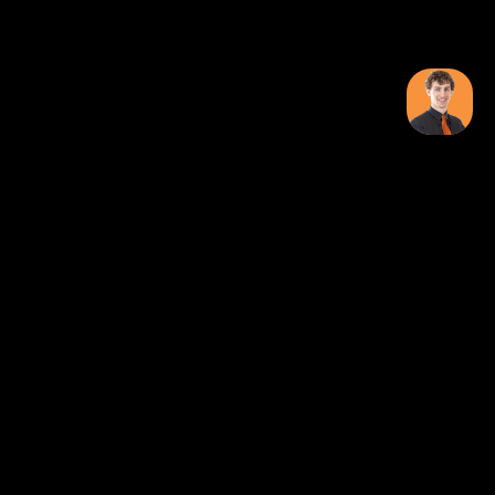
Over ONK Poker
Over Ons
Veelgestelde Vragen