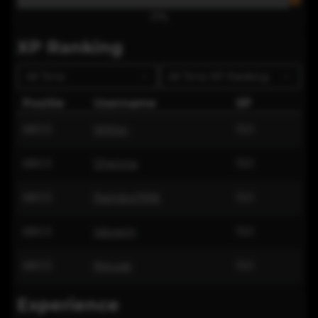
0
%
XP Ranking
All Time
All Time
XP Ranking
Positie
Username
XP
6803
Witte-
150
6803
Sherina
150
6803
Rambo1996
150
6803
Isboem
150
6803
Nguse
150
Experience