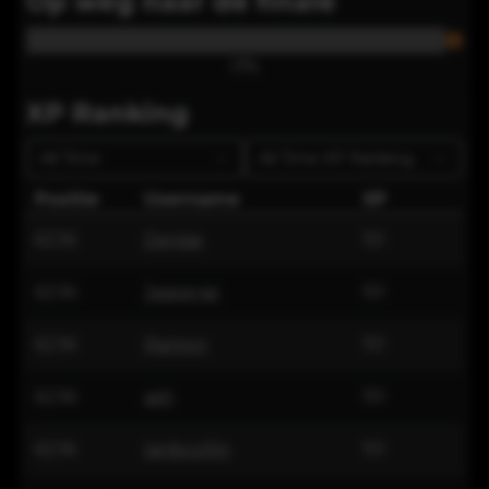
Op weg naar de finale
0
%
XP Ranking
All Time
All Time
XP Ranking
Positie
Username
XP
6236
Denise
151
6236
Jasperse
151
6236
Ramon
151
6236
ash
151
6236
Ianbcollin
151