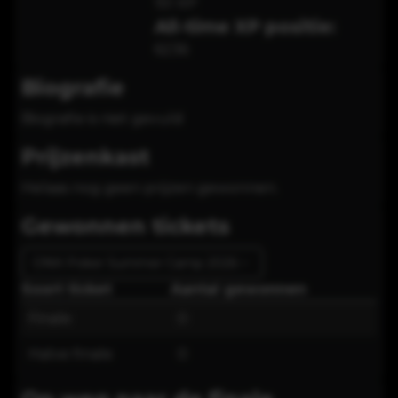
151
XP
All-time XP positie:
6236
Biografie
Biografie is niet gevuld
Prijzenkast
Helaas nog geen prijzen gewonnen.
Gewonnen tickets
ONK Poker Summer Camp 2026
Soort ticket
Aantal gewonnen
Finale
0
Halve finale
0