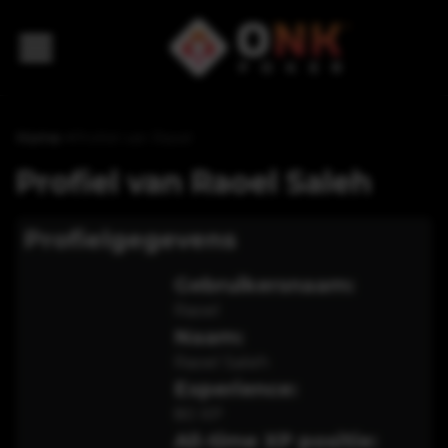
Home
>
Profiel van Raoel
Profiel van
Raoel Saleh
Profielgegevens
Gebruikersnaam:
Raoel
Naam:
Raoel Saleh
Experience:
80
XP
All-time XP positie: