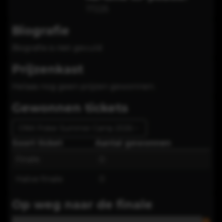
17225
Biografie
Biografie is niet gevuld
Prijzenkast
Helaas nog geen prijzen gewonnen.
Gewonnen tickets
ONK Poker Summer Camp 2026
Soort ticket
Aantal gewonnen
Finale
0
Halve finale
0
Op weg naar de finale