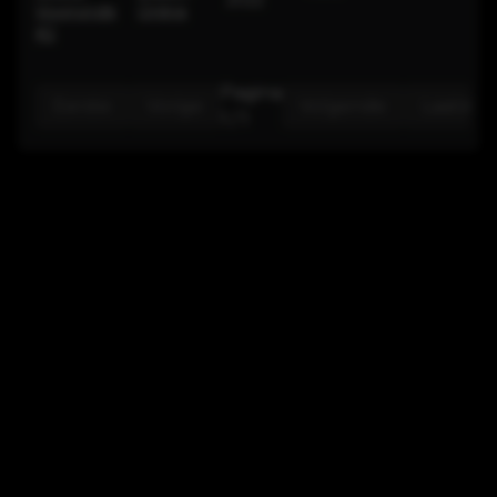
2022
Voorronde
Online
#2
Pagina
Eerste
Vorige
Volgende
Laatste
1
/
1