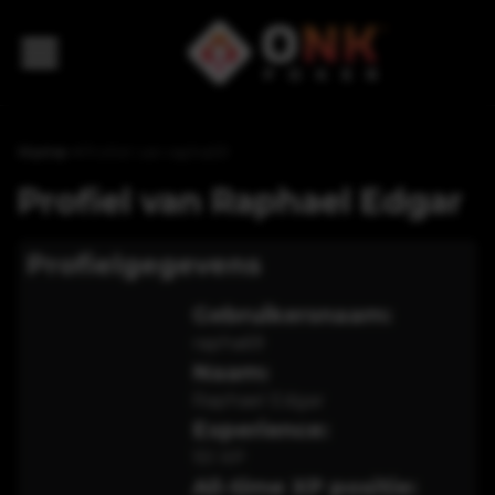
Home
>
Profiel van rapha69
Profiel van
Raphael Edgar
Profielgegevens
Gebruikersnaam:
rapha69
Naam:
Raphael Edgar
Experience:
151
XP
All-time XP positie: