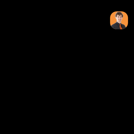
Over ONK Poker
Over Ons
Veelgestelde Vragen
In Contact Komen Met Ons?