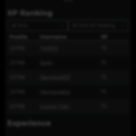
XP Ranking
All Time
All Time
XP Ranking
Positie
Username
XP
20766
Timfr12
75
20766
Sorin
75
20766
Raymon007
75
20766
Hermonator
75
20766
Cuong Tran
75
Experience