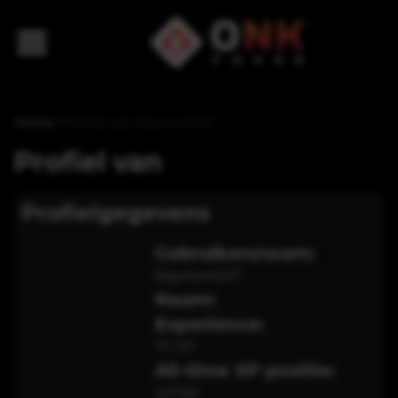
Home
>
Profiel van Raymon007
Profiel van
Profielgegevens
Gebruikersnaam:
Raymon007
Naam:
Experience:
75
XP
All-time XP positie:
20766