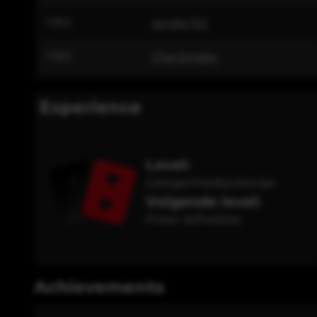
1783
sander162
1783
Checkmate
Experience
Level:
Gelegenheidspokeraar
Volgende level:
Poker liefhebber
Achievements