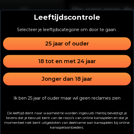
Op weg naar de 
367
Leeftijdscontrole
367
Selecteer je leeftijdscategorie om door te gaan.
25 jaar of ouder
Resultaten
18 tot en met 24 jaar
Toernooi
Pokerkampioenschap van
Jonger dan 18 jaar
Heerhugowaard maart 2026
Pokerkampioenschap van D
Ik ben 25 jaar of ouder maar wil geen reclames zien
Helder november '25
De leeftijd dient naar waarheid te worden ingevuld. Hierbij bevestigt je
Summer Camp | Live | Zwa
tevens dat je bewust bent van de risico's van online kansspelen en dat je
momenteel niet bent uitgesloten van deelname aan kansspelen bij online
kansspelaanbieders.
Pokerkampioenschap van