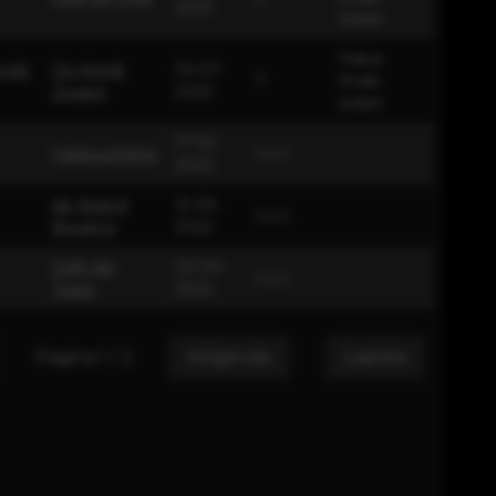
2023
ticket
Halve
onde
De Kreek
05-07-
7
finale
Zwaag
2023
ticket
17-10-
Harbourlights
n.v.t.
2022
de Waerd
12-05-
n.v.t.
Bowling
2022
Café die
02-04-
n.v.t.
Twee
2022
Pagina
1
/
2
Volgende
Laatste